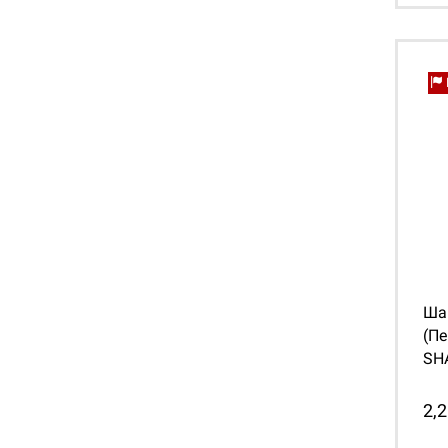
Ша
(Пе
SH
2,