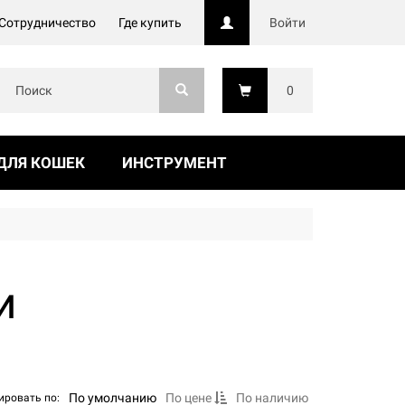
Сотрудничество
Где купить
Войти
0
ДЛЯ КОШЕК
ИНСТРУМЕНТ
И
По умолчанию
По цене
По наличию
ировать по: